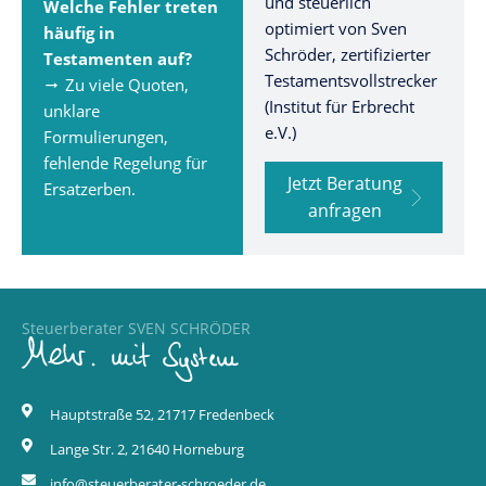
und steuerlich
Welche Fehler treten
optimiert von Sven
häufig in
Schröder, zertifizierter
Testamenten auf?
Testamentsvollstrecker
Zu viele Quoten,
(Institut für Erbrecht
unklare
e.V.)
Formulierungen,
fehlende Regelung für
Jetzt Beratung
Ersatzerben.
anfragen
Steuerberater SVEN SCHRÖDER
Hauptstraße 52, 21717 Fredenbeck
Lange Str. 2, 21640 Horneburg
info@steuerberater-schroeder.de