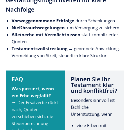
Gestaltungsmöglichkeiten für klare
Nachfolge
Vorweggenommene Erbfolge
durch Schenkungen
Nießbrauchsregelungen
, um Versorgung zu sichern
Alleinerbe mit Vermächtnissen
statt komplizierter
Quoten
Testamentsvollstreckung
→ geordnete Abwicklung,
Vermeidung von Streit, steuerlich klare Struktur
FAQ
Planen Sie Ihr
Testament klar
Was passiert, wenn
und konfliktfrei?
ein Erbe wegfällt?
Besonders sinnvoll ist
Der Ersatzerbe rückt
fachliche
nach, Quoten
Unterstützung, wenn
verschieben sich, die
Steuerberechnung
viele Erben mit