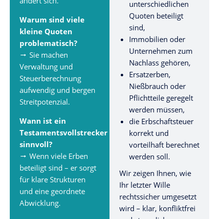
ändert sich.
unterschiedlichen
Quoten beteiligt
Warum sind viele
sind,
kleine Quoten
Immobilien oder
problematisch?
Unternehmen zum
Sie machen
Nachlass gehören,
Verwaltung und
Ersatzerben,
Steuerberechnung
Nießbrauch oder
aufwendig und bergen
Pflichtteile geregelt
Streitpotenzial.
werden müssen,
Wann ist ein
die Erbschaftsteuer
Testamentsvollstrecker
korrekt und
sinnvoll?
vorteilhaft berechnet
Wenn viele Erben
werden soll.
beteiligt sind – er sorgt
Wir zeigen Ihnen, wie
für klare Strukturen
Ihr letzter Wille
und eine geordnete
rechtssicher umgesetzt
Abwicklung.
wird – klar, konfliktfrei