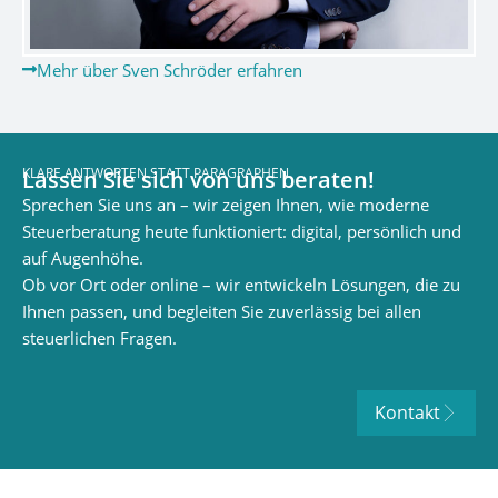
Mehr über Sven Schröder erfahren
KLARE ANTWORTEN STATT PARAGRAPHEN
Lassen Sie sich von uns beraten!
Sprechen Sie uns an – wir zeigen Ihnen, wie moderne
Steuerberatung heute funktioniert: digital, persönlich und
auf Augenhöhe.
Ob vor Ort oder online – wir entwickeln Lösungen, die zu
Ihnen passen, und begleiten Sie zuverlässig bei allen
steuerlichen Fragen.
Kontakt