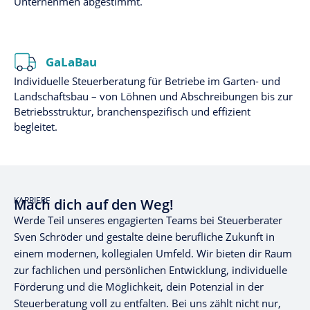
Unternehmen abgestimmt.
GaLaBau
Individuelle Steuerberatung für Betriebe im Garten- und
Landschaftsbau – von Löhnen und Abschreibungen bis zur
Betriebsstruktur, branchenspezifisch und effizient
begleitet.
KARRIERE
Mach dich auf den Weg!
Werde Teil unseres engagierten Teams bei Steuerberater
Sven Schröder und gestalte deine berufliche Zukunft in
einem modernen, kollegialen Umfeld. Wir bieten dir Raum
zur fachlichen und persönlichen Entwicklung, individuelle
Förderung und die Möglichkeit, dein Potenzial in der
Steuerberatung voll zu entfalten. Bei uns zählt nicht nur,