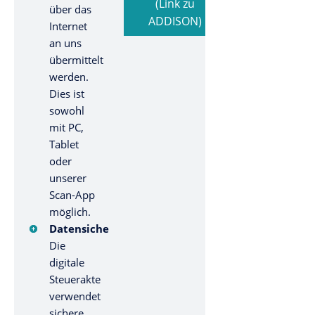
(Link zu
über das
ADDISON)
Internet
an uns
übermittelt
werden.
Dies ist
sowohl
mit PC,
Tablet
oder
unserer
Scan-App
möglich.
Datensicherheit:
Die
digitale
Steuerakte
verwendet
sichere