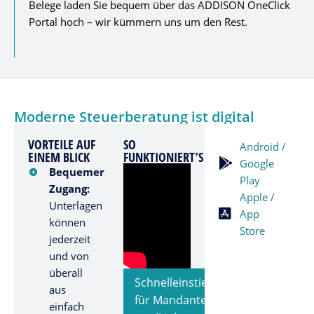
Belege laden Sie bequem über das ADDISON OneClick
Portal hoch – wir kümmern uns um den Rest.
Moderne Steuerberatung ist digital
VORTEILE AUF
SO
Android /
EINEM BLICK
FUNKTIONIERT’S
Google
Bequemer
Play
Zugang:
Apple /
Unterlagen
App
können
Store
jederzeit
und von
überall
Schnelleinstieg
aus
für Mandanten
einfach