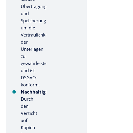
Übertragungs-
und
Speicherungstechnologien,
um die
Vertraulichkeit
der
Unterlagen
zu
gewährleisten
und ist
DSGVO-
konform.
Nachhaltigkeit:
Durch
den
Verzicht
auf
Kopien