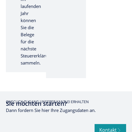
laufenden
Jahr
können
Sie die
Belege
für die
nächste
Steuererklärung
sammeln.
ONECLICK-ZUGANG UNSERER KANZLEI ERHALTEN
Sie möchten starten?
Dann fordern Sie hier Ihre Zugangsdaten an.
Kontakt